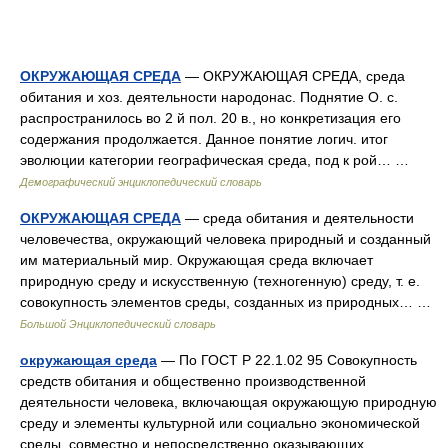
ОКРУЖАЮЩАЯ СРЕДА
— ОКРУЖАЮЩАЯ СРЕДА, среда
обитания и хоз. деятельности народонас. Поднятие О. с.
распространилось во 2 й пол. 20 в., но конкретизация его
содержания продолжается. Данное понятие логич. итог
эволюции категории географическая среда, под к рой… …
Демографический энциклопедический словарь
ОКРУЖАЮЩАЯ СРЕДА
— среда обитания и деятельности
человечества, окружающий человека природный и созданный
им материальный мир. Окружающая среда включает
природную среду и искусственную (техногенную) среду, т. е.
совокупность элементов среды, созданных из природных… …
Большой Энциклопедический словарь
окружающая среда
— По ГОСТ Р 22.1.02 95 Совокупность
средств обитания и общественно производственной
деятельности человека, включающая окружающую природную
среду и элементы культурной или социально экономической
среды, совместно и непосредственно оказывающих… …